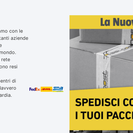
amo con le
tanti aziende
e
l mondo.
 rete
ono resi
i
entri di
 davvero
ardia.