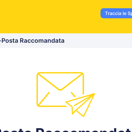
Traccia le S
-
Posta Raccomandata