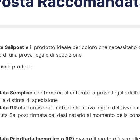
Posta Raccomandat
a Sailpost
è il prodotto ideale per coloro che necessitano d
za di una prova legale di spedizione.
uenti prodotti:
ata Semplice
che fornisce al mittente la prova legale dell
lla distinta di spedizione
data RR
che fornisce al mittente la prova legale dell’avvenu
evuta Sailpost firmata dal destinatario al momento della co
ta Prioritaria (semplice o RR)
ovvero il modo più semplic