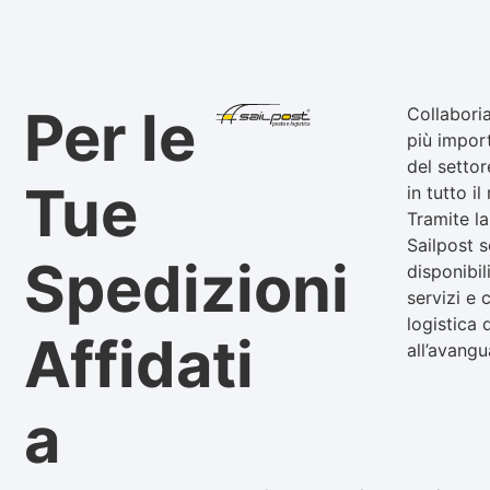
Per le
Collabori
più impor
del settor
Tue
in tutto i
Tramite la
Sailpost s
Spedizioni
disponibil
servizi e c
logistica
Affidati
all’avangu
a