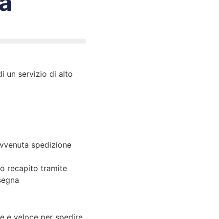
a
i un servizio di alto
’avvenuta spedizione
to recapito tramite
nsegna
e e veloce per spedire