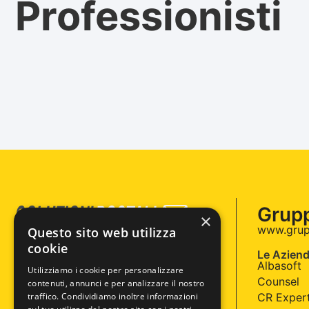
Professionisti
Grup
×
www.grup
Questo sito web utilizza
Raccolta postale e Spedizioni
cookie
a Padova e Provincia
Le Aziend
Albasoft
Utilizziamo i cookie per personalizzare
Counsel
contenuti, annunci e per analizzare il nostro
traffico. Condividiamo inoltre informazioni
CR Exper